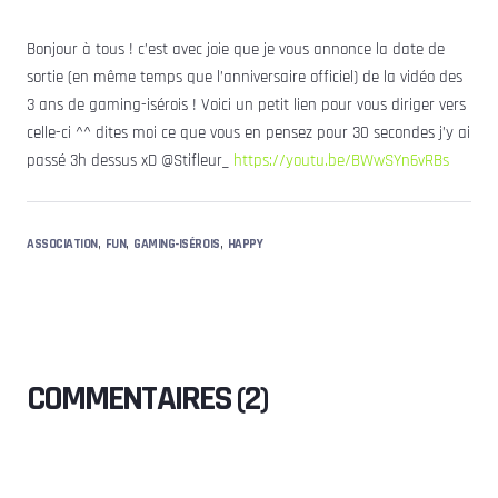
Bonjour à tous ! c’est avec joie que je vous annonce la date de
sortie (en même temps que l’anniversaire officiel) de la vidéo des
3 ans de gaming-isérois ! Voici un petit lien pour vous diriger vers
celle-ci ^^ dites moi ce que vous en pensez pour 30 secondes j’y ai
passé 3h dessus xD @Stifleur_
https://youtu.be/BWwSYn6vRBs
,
,
,
ASSOCIATION
FUN
GAMING-ISÉROIS
HAPPY
COMMENTAIRES (2)