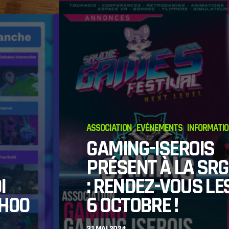
DÉCOUVREZ
OBI.ORG ET SES
SERVICES !
12 DÉCEMBRE 2024
ASSOCIATION
EVÉNEMENTS
INFORMATI
GAMING-ISEROIS
PRÉSENT À LA SRG
I
: RENDEZ-VOUS LES
1H00
6 OCTOBRE !
31 MAI 2024