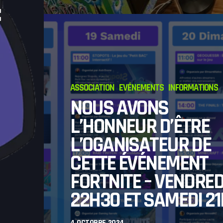
ANNÉE 2025 À
DJ
 COMMUNAUTÉ
ISEROIS !
ANVIER 2025
ASSOCIATION
EVÉNEMENTS
INFORMATIONS
NOUS AVONS
L’HONNEUR D’ÊTRE
L’OGANISATEUR DE
CETTE ÉVÉNEMENT
FORTNITE – VENDRED
22H30 ET SAMEDI 2
4 OCTOBRE 2024