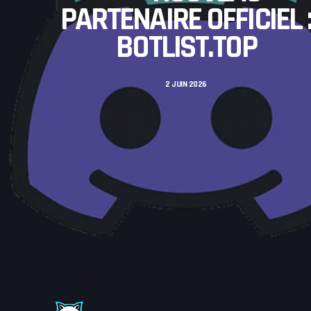
BONNE 
ICIEL :
TOUTE LA
OP
GAMING-
2 J