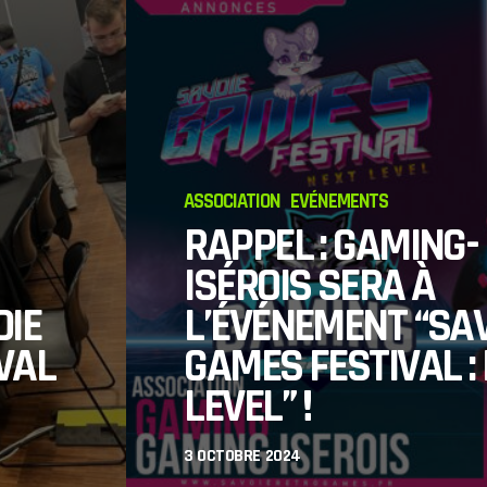
ASSOCIATION
EVÉNEMENTS
RAPPEL : GAMING-
ISÉROIS SERA À
OIE
L’ÉVÉNEMENT “SA
VAL
GAMES FESTIVAL :
GAMING
LEVEL” !
INFORMATIONS
JEUX
3 OCTOBRE 2024