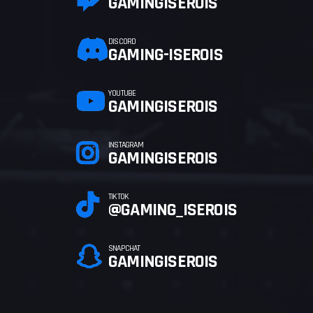
GAMINGISEROIS
DISCORD
GAMING-ISEROIS
YOUTUBE
GAMINGISEROIS
INSTAGRAM
GAMINGISEROIS
TIKTOK
@GAMING_ISEROIS
SNAPCHAT
GAMINGISEROIS