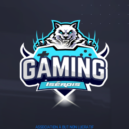
ASSOCIATION À BUT NON LUCRATIF