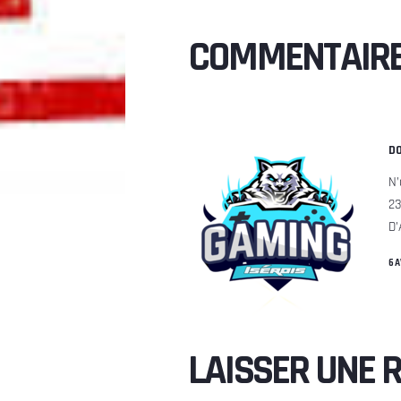
COMMENTAIRE 
DO
N’
23
D’
6 
LAISSER UNE 