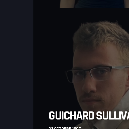
DÉCOUVREZ
DJOBI.ORG ET SES
SERVICES !
12 DÉCEMBRE 2024
GUICHARD SULLIV
22 OCTOBRE 1997