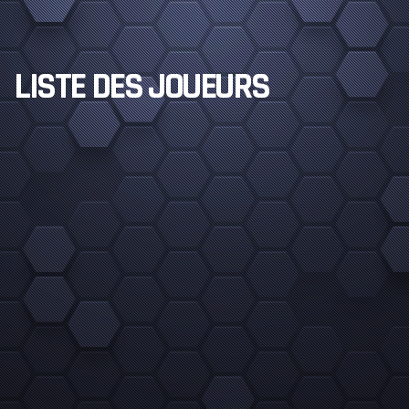
LISTE DES JOUEURS